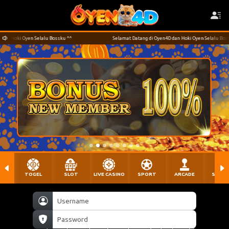
 Selalu Bossku ^^
Selamat Datang di Oyen4D dan Hoki Oyen Selalu Bossku ^^
TOGEL
SLOT
LIVE CASINO
SPORT
ARCADE
SABU