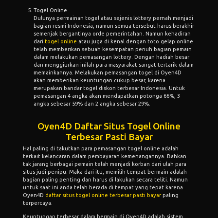
Togel Online
Dulunya permainan togel atau sejenis lottery pernah menjadi
bagian resmi Indonesia, namun semua tersebut harus berakhir
semenjak bergantinya orde pemerintahan. Namun kehadiran
dari
togel online
atau juga di kenal dengan toto gelap online
telah memberikan sebuah kesempatan penuh bagian pemain
dalam melakukan pemasangan lottery. Dengan hadiah besar
dan menggiurkan inilah para masyarakat sangat tertarik dalam
memainkannya. Melakukan pemasangan togel di Oyen4D
akan memberikan keuntungan cukup besar, karena
merupakan bandar togel diskon terbesar Indonesia. Untuk
pemasangan 4 angka akan mendapatkan potonga 66%, 3
angka sebesar 59% dan 2 angka sebesar 29%.
Oyen4D Daftar Situs Togel Online
Terbesar Pasti Bayar
Hal paling di takutkan para pemasangan togel online adalah
terkait kelancaran dalam pembayaran kemenangannya. Bahkan
tak jarang berbagai pemain telah menjadi korban dari ulah para
situs judi penipu. Maka dari itu, memilih tempat bermain adalah
bagian paling penting dan harus di lakukan secara teliti. Namun
untuk saat ini anda telah berada di tempat yang tepat karena
Oyen4D
daftar situs togel online terbesar pasti bayar
paling
terpercaya.
Keuntungan terbesar dalam bermain di Oyen4D adalah sistem