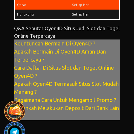
Qatar
Setiap Hari
Hongkong
Setiap Hari
Q&A Seputar Oyen4D Situs Judi Slot dan Togel
Online Terpercaya
Keuntungan Bermain Di Oyen4D ?
Apakah Bermain Di Oyen4D Aman Dan
Berbagai keuntungan menarik bisa anda dapatkan, di
Terpercaya ?
antaranya adalah event dan berbagai promo menarik yang
sungguh menguntungkan bagi anda terutama para pemain
Cara Daftar Di Situs Slot dan Togel Online
baru. Keuntungan lainnya adalah terdapat pada bagian
Terkait masalah keamanan, maka hal tersebut tidak perlu
Oyen4D ?
pelayanan dan berbagai kemudahan akses karena sudah
lagi anda ragukan. Karena setiap data para member telah
menggunakan sistem teknologi tercanggih, seperti
terproteksi dengan sistem canggih sehingga tidak akan
Apakah Oyen4D Termasuk Situs Slot Mudah
HTML5.
mengalami namanya kebocoran data.
Untuk mendaftar sudah sangat mudah bagi anda, hanya
Menang ?
dengan melakukan pengisian formulir pendaftar anda
Sedangkan untuk masalah terpercaya, maka juga bukan
sudah bisa bergabung dengan kami. Kami menerima
Bagaimana Cara Untuk Mengambil Promo ?
menjadi sebuah kekhawatiran bagi anda. Karena kami
pendaftar dari seluruh bank lokal Indonesia dan E-Wallet.
Tentu saja kami merupakan situs yang sangat tepat bagi
telah bekerja sama dengan berbagai perusahaan terbesar
Bolehkah Melakukan Deposit Dari Bank Lain
anda, karena berbagai riset dan pengalaman kami dari
Untuk mengambil promo sangatlah mudah, anda hanya
dan ternama di dunia. Segala kemenangan pasti akan di
game slot online dapat memandu para pemain dalam
?
perlu melakukan konfirmasi kepada costumer service kami
bayarkan secara langsung, tidak peduli seberapa besar
kemudahan meraih kemenangan. Setiap harinya kami akan
yang melalui Livechat, Whatapps, ataupun Telegram.
kemenangan anda.
memberikan rtp slot gacor hari ini dan juga berbagai pola
Sebelum mengklaim ada baiknya memperhatikan pada
Melakukan pengisian dengan melalui rekening lain bisa di
permainan untuk semakin memudahkan dalam mendapat
persyaratan dan ketentuan berlaku karena setiap bonus
lakukan, namun dengan catatan harus melakukan
jackpot atau maxwin.