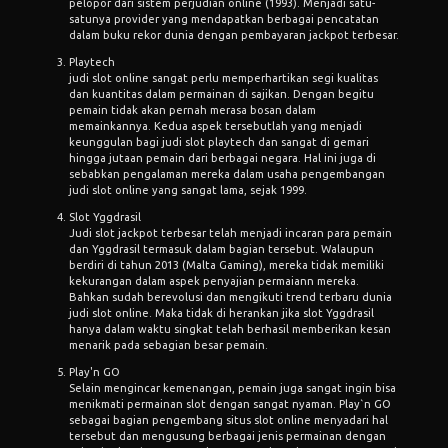
pelopor dari sistem perjudian online (1993). Menjadi satu-
satunya provider yang mendapatkan berbagai pencatatan
dalam buku rekor dunia dengan pembayaran jackpot terbesar.
Playtech
judi slot online sangat perlu memperhartikan segi kualitas
dan kuantitas dalam permainan di sajikan. Dengan begitu
pemain tidak akan pernah merasa bosan dalam
memainkannya. Kedua aspek tersebutlah yang menjadi
keunggulan bagi judi slot playtech dan sangat di gemari
hingga jutaan pemain dari berbagai negara. Hal ini juga di
sebabkan pengalaman mereka dalam usaha pengembangan
judi slot online yang sangat lama, sejak 1999.
Slot Yggdrasil
Judi slot jackpot terbesar telah menjadi incaran para pemain
dan Yggdrasil termasuk dalam bagian tersebut. Walaupun
berdiri di tahun 2013 (Malta Gaming), mereka tidak memiliki
kekurangan dalam aspek penyajian permaiann mereka.
Bahkan sudah berevolusi dan mengikuti trend terbaru dunia
judi slot online. Maka tidak di herankan jika slot Yggdrasil
hanya dalam waktu singkat telah berhasil memberikan kesan
menarik pada sebagian besar pemain.
Play'n GO
Selain mengincar kemenangan, pemain juga sangat ingin bisa
menikmati permainan slot dengan sangat nyaman. Play`n GO
sebagai bagian pengembang situs slot online menyadari hal
tersebut dan mengusung berbagai jenis permainan dengan