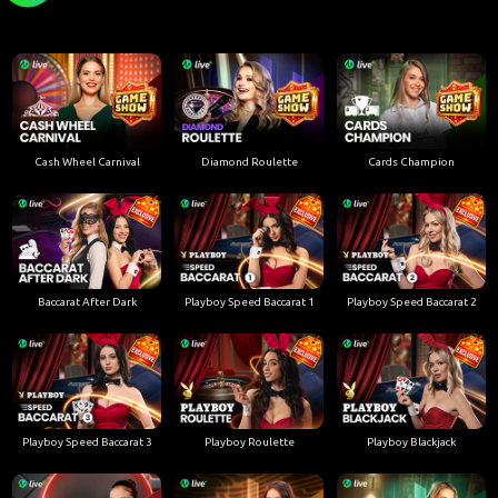
Cash Wheel Carnival
Diamond Roulette
Cards Champion
Baccarat After Dark
Playboy Speed Baccarat 1
Playboy Speed Baccarat 2
Playboy Speed Baccarat 3
Playboy Roulette
Playboy Blackjack