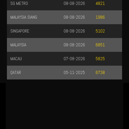
SG METRO
08-08-2026
4821
MALAYSIA SIANG
08-08-2026
1986
SINGAPORE
08-08-2026
5102
MALAYSIA
08-08-2026
6851
MACAU
07-08-2026
5825
QATAR
05-11-2025
6738