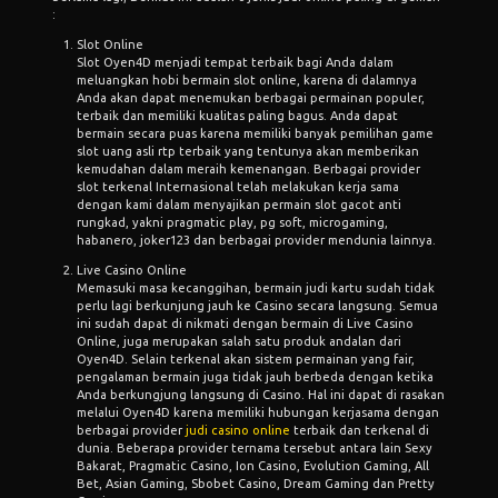
:
Slot Online
Slot Oyen4D menjadi tempat terbaik bagi Anda dalam
meluangkan hobi bermain slot online, karena di dalamnya
Anda akan dapat menemukan berbagai permainan populer,
terbaik dan memiliki kualitas paling bagus. Anda dapat
bermain secara puas karena memiliki banyak pemilihan game
slot uang asli rtp terbaik yang tentunya akan memberikan
kemudahan dalam meraih kemenangan. Berbagai provider
slot terkenal Internasional telah melakukan kerja sama
dengan kami dalam menyajikan permain slot gacot anti
rungkad, yakni pragmatic play, pg soft, microgaming,
habanero, joker123 dan berbagai provider mendunia lainnya.
Live Casino Online
Memasuki masa kecanggihan, bermain judi kartu sudah tidak
perlu lagi berkunjung jauh ke Casino secara langsung. Semua
ini sudah dapat di nikmati dengan bermain di Live Casino
Online, juga merupakan salah satu produk andalan dari
Oyen4D. Selain terkenal akan sistem permainan yang fair,
pengalaman bermain juga tidak jauh berbeda dengan ketika
Anda berkungjung langsung di Casino. Hal ini dapat di rasakan
melalui Oyen4D karena memiliki hubungan kerjasama dengan
berbagai provider
judi casino online
terbaik dan terkenal di
dunia. Beberapa provider ternama tersebut antara lain Sexy
Bakarat, Pragmatic Casino, Ion Casino, Evolution Gaming, All
Bet, Asian Gaming, Sbobet Casino, Dream Gaming dan Pretty