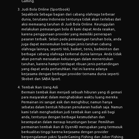
Gaming.
Judi Bola Online (Sportbook)
Sepakbola Sebagai bagian dari cabang olahraga terbesar
dunia, terutama Indonesia tentunya tidak akan terlebas dari
aksi memasang taruhan di Judi Bola Online. Keunggulan
melakukan pemasangan bola di kami dapat Anda rasakan,
karena penggunaan provider yang memiliki penerapan
pasaran terbaik. Selain pada pemasangan taruhan bola, anda
juga dapat menemukan berbagai jenis taruhan cabang
olahraga lainnya, seperti Voli, basket, tenis, badminton dan
berbagai cabang olahraga terkenal dunia lainnya. Anda tidak
akan pernah merasakan kekurangan dalam menentukan
taruhan, karena hampir terdapat ribuan jenis pertandingan
yang dapat anda pertaruhkan. Hal ini karena adanya
kerjasama dengan berbagai provider ternama dunia seperti
Sbobet dan SABA Sport.
Tembak Ikan Uang Asli
Bermain tembak ikan menjadi sebuah hiburan yang di gemari
para masyarakat dalam menghabiskan waktu luang mereka.
Permainan ini sangat asik dan menghibur, namun hanya
sebatas dalam bentuk hiburan penukaran hadiah saja. Namun
kami telah menghadirkan judi tembak ikan uang asli bagi
anda, tentunya dengan berbagai kesmudahan dan
kesempatan dalam meraup keuntungan besar. Pemilihan
permainan tembak ikan di Oyen4D merupakan yang termasuk
berkualitas tinggi karena kerjasama dengan provider
berpengalaman yakni SpadeGaming Fishing dan Joker Fishing.