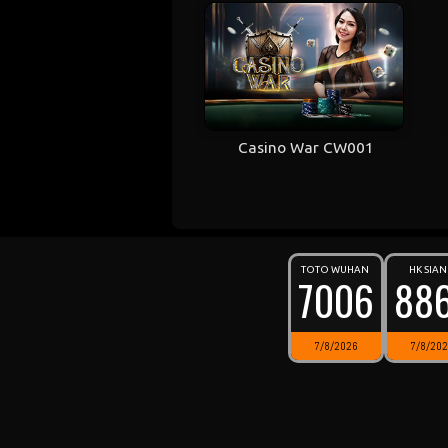
Casino War CW001
TOTO WUHAN
HK SIA
7006
88
7/8/2026
7/8/20