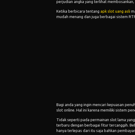
perjudian angka yang terlihat membosankan, 
Ketika berbicara tentang
apk slot uang asli
ma
mudah menang dan juga berbagai sistem RTP
Bagi anda yang ingin mencari kepuasan penuh
slot online. Hal ini karena memiliki sistem
Tidak seperti pada permainan slot lama yan
terbaru dengan berbagai fitur tercanggih. Beb
hanya terlepas dari itu saja bahkan pembaya