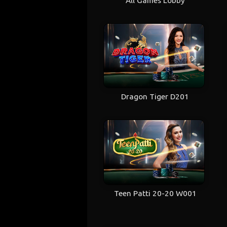
All Games Lobby
Dragon Tiger D201
Teen Patti 20-20 W001