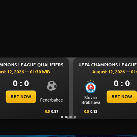
IERS
E-FOOTBALL F24 INTERNATIONAL
E-FO
FRIENDLY
August 7, 2026 — 13:45 WIB
0 : 2
Saint-
e-A
oise
BET NOW
e-Italy
e-France
1.00
0.2
-0.25
-0.83
0.25
0.59