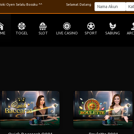
n Selalu Bossku ^^
Selamat Datang di Oyen4D dan Hoki Oyen Selalu 
ME
TOGEL
SLOT
LIVE CASINO
SPORT
SABUNG
ARC