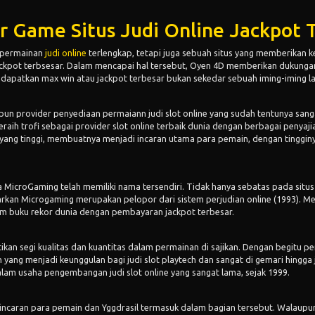
r Game Situs Judi Online Jackpot 
 permainan
judi online
terlengkap, tetapi juga sebuah situs yang memberikan 
pot terbsesar. Dalam mencapai hal tersebut, Oyen 4D memberikan dukunga
endapatkan max win atau jackpot terbesar bukan sekedar sebuah iming-iming la
un provider penyediaan permaiann judi slot online yang sudah tentunya sang
raih trofi sebagai provider slot online terbaik dunia dengan berbagai penyaj
 yang tinggi, membuatnya menjadi incaran utama para pemain, dengan ting
 MicroGaming telah memiliki nama tersendiri. Tidak hanya sebatas pada situs j
sarkan Microgaming merupakan pelopor dari sistem perjudian online (1993). M
 buku rekor dunia dengan pembayaran jackpot terbesar.
tikan segi kualitas dan kuantitas dalam permainan di sajikan. Dengan begitu
ang menjadi keunggulan bagi judi slot playtech dan sangat di gemari hingga j
am usaha pengembangan judi slot online yang sangat lama, sejak 1999.
i incaran para pemain dan Yggdrasil termasuk dalam bagian tersebut. Walaupun