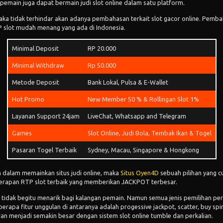
pemain juga dapat bermain judi slot online dalam satu platform.
ka tidak terhindar akan adanya pembahasan terkait slot gacor online. Pembah
 slot mudah menang yang ada di Indonesia.
Minimal Deposit
RP 20.000
Minimal Withdraw
Rp 50.000
Metode Deposit
Bank Lokal, Pulsa & E-Wallet
Hot Promo
New Member 50 % & Rollingan Slot 1%
Layanan Support 24jam
LiveChat, Whatsapp and Telegram
Games
Slot Online, Judi Bola, Tembak Ikan & Togel
Pasaran Togel Terbaik
Sydney, Macau, Singapore & Hongkong
 dalam memainkan situs judi online, maka
Situs Oyen4D
sebuah pilihan yang c
 penerapan RTP slot terbaik yang memberikan JACKPOT terbesar.
g tidak begitu menarik bagi kalangan pemain. Namun semua jenis pemilihan p
erapa fitur unggulan di antaranya adalah progessive jackpot, scatter, buy spin,
ran menjadi semakin besar dengan sistem slot online tumble dan perkalian.