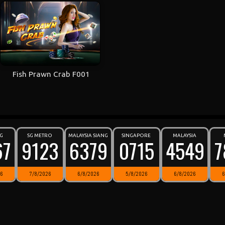
Fish Prawn Crab F001
NG
SG METRO
MALAYSIA SIANG
SINGAPORE
MALAYSIA
67
9123
6379
0715
4549
7
26
7/8/2026
6/8/2026
5/8/2026
6/8/2026
6