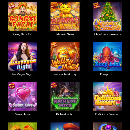
Gong Xi Fa Cai
Maneki Neko
Christmas Carnivals
Las Vegas Night
Wallow In Money
Deep Loot
Sweet Love
Richest Witch
Delicious Dessert