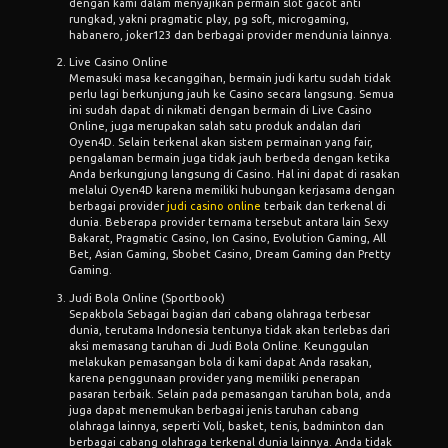
dengan kami dalam menyajikan permain slot gacot anti
rungkad, yakni pragmatic play, pg soft, microgaming,
habanero, joker123 dan berbagai provider mendunia lainnya.
Live Casino Online
Memasuki masa kecanggihan, bermain judi kartu sudah tidak
perlu lagi berkunjung jauh ke Casino secara langsung. Semua
ini sudah dapat di nikmati dengan bermain di Live Casino
Online, juga merupakan salah satu produk andalan dari
Oyen4D. Selain terkenal akan sistem permainan yang fair,
pengalaman bermain juga tidak jauh berbeda dengan ketika
Anda berkungjung langsung di Casino. Hal ini dapat di rasakan
melalui Oyen4D karena memiliki hubungan kerjasama dengan
berbagai provider
judi casino online
terbaik dan terkenal di
dunia. Beberapa provider ternama tersebut antara lain Sexy
Bakarat, Pragmatic Casino, Ion Casino, Evolution Gaming, All
Bet, Asian Gaming, Sbobet Casino, Dream Gaming dan Pretty
Gaming.
Judi Bola Online (Sportbook)
Sepakbola Sebagai bagian dari cabang olahraga terbesar
dunia, terutama Indonesia tentunya tidak akan terlebas dari
aksi memasang taruhan di Judi Bola Online. Keunggulan
melakukan pemasangan bola di kami dapat Anda rasakan,
karena penggunaan provider yang memiliki penerapan
pasaran terbaik. Selain pada pemasangan taruhan bola, anda
juga dapat menemukan berbagai jenis taruhan cabang
olahraga lainnya, seperti Voli, basket, tenis, badminton dan
berbagai cabang olahraga terkenal dunia lainnya. Anda tidak