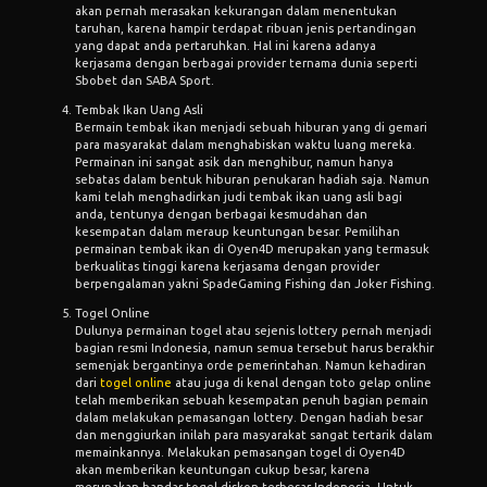
akan pernah merasakan kekurangan dalam menentukan
taruhan, karena hampir terdapat ribuan jenis pertandingan
yang dapat anda pertaruhkan. Hal ini karena adanya
kerjasama dengan berbagai provider ternama dunia seperti
Sbobet dan SABA Sport.
Tembak Ikan Uang Asli
Bermain tembak ikan menjadi sebuah hiburan yang di gemari
para masyarakat dalam menghabiskan waktu luang mereka.
Permainan ini sangat asik dan menghibur, namun hanya
sebatas dalam bentuk hiburan penukaran hadiah saja. Namun
kami telah menghadirkan judi tembak ikan uang asli bagi
anda, tentunya dengan berbagai kesmudahan dan
kesempatan dalam meraup keuntungan besar. Pemilihan
permainan tembak ikan di Oyen4D merupakan yang termasuk
berkualitas tinggi karena kerjasama dengan provider
berpengalaman yakni SpadeGaming Fishing dan Joker Fishing.
Togel Online
Dulunya permainan togel atau sejenis lottery pernah menjadi
bagian resmi Indonesia, namun semua tersebut harus berakhir
semenjak bergantinya orde pemerintahan. Namun kehadiran
dari
togel online
atau juga di kenal dengan toto gelap online
telah memberikan sebuah kesempatan penuh bagian pemain
dalam melakukan pemasangan lottery. Dengan hadiah besar
dan menggiurkan inilah para masyarakat sangat tertarik dalam
memainkannya. Melakukan pemasangan togel di Oyen4D
akan memberikan keuntungan cukup besar, karena
merupakan bandar togel diskon terbesar Indonesia. Untuk