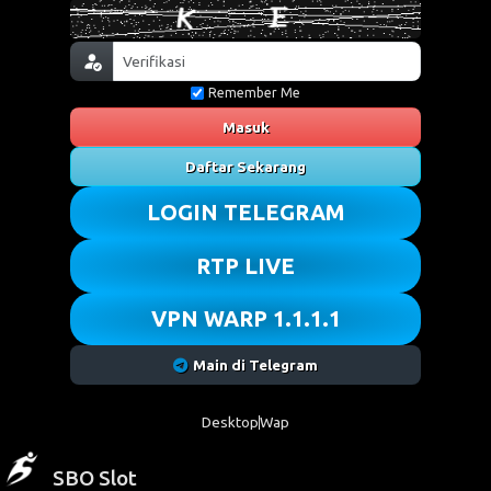
Remember Me
Masuk
Daftar Sekarang
LOGIN TELEGRAM
RTP LIVE
VPN WARP 1.1.1.1
Main di Telegram
Desktop
Wap
SBO Slot