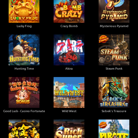
Lucky Frog
Crazy Bomb
Mysterious Pyramid
Hunting Time
Akira
Steam Punk
Good Luck - Casino Fortunate
Wild West
Sobek's Treasure