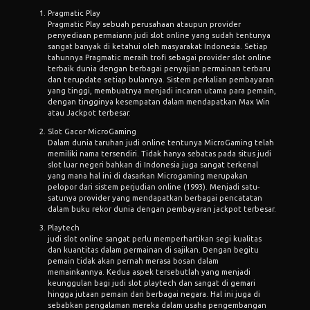
Pragmatic Play
Pragmatic Play sebuah perusahaan ataupun provider
penyediaan permaiann judi slot online yang sudah tentunya
sangat banyak di ketahui oleh masyarakat Indonesia. Setiap
tahunnya Pragmatic meraih trofi sebagai provider slot online
terbaik dunia dengan berbagai penyajian permainan terbaru
dan terupdate setiap bulannya. Sistem perkalian pembayaran
yang tinggi, membuatnya menjadi incaran utama para pemain,
dengan tingginya kesempatan dalam mendapatkan Max Win
atau Jackpot terbesar.
Slot Gacor MicroGaming
Dalam dunia taruhan judi online tentunya MicroGaming telah
memiliki nama tersendiri. Tidak hanya sebatas pada situs judi
slot luar negeri bahkan di Indonesia juga sangat terkenal
yang mana hal ini di dasarkan Microgaming merupakan
pelopor dari sistem perjudian online (1993). Menjadi satu-
satunya provider yang mendapatkan berbagai pencatatan
dalam buku rekor dunia dengan pembayaran jackpot terbesar.
Playtech
judi slot online sangat perlu memperhartikan segi kualitas
dan kuantitas dalam permainan di sajikan. Dengan begitu
pemain tidak akan pernah merasa bosan dalam
memainkannya. Kedua aspek tersebutlah yang menjadi
keunggulan bagi judi slot playtech dan sangat di gemari
hingga jutaan pemain dari berbagai negara. Hal ini juga di
sebabkan pengalaman mereka dalam usaha pengembangan