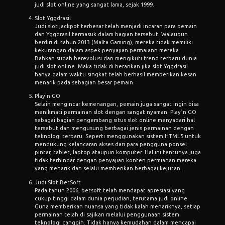
judi slot online yang sangat lama, sejak 1999.
Slot Yggdrasil
Judi slot jackpot terbesar telah menjadi incaran para pemain
dan Yggdrasil termasuk dalam bagian tersebut. Walaupun
berdiri di tahun 2013 (Malta Gaming), mereka tidak memiliki
kekurangan dalam aspek penyajian permaiann mereka.
Bahkan sudah berevolusi dan mengikuti trend terbaru dunia
judi slot online. Maka tidak di herankan jika slot Yggdrasil
hanya dalam waktu singkat telah berhasil memberikan kesan
menarik pada sebagian besar pemain.
Play'n GO
Selain mengincar kemenangan, pemain juga sangat ingin bisa
menikmati permainan slot dengan sangat nyaman. Play`n GO
sebagai bagian pengembang situs slot online menyadari hal
tersebut dan mengusung berbagai jenis permainan dengan
teknologi terbaru. Seperti menggunakan sistem HTML5 untuk
mendukung kelancaran akses dari para pengguna ponsel
pintar, tablet, laptop ataupun komputer. Hal ini tentunya juga
tidak terhindar dengan penyajian konten permianan mereka
yang menarik dan selalu memberikan berbagai kejutan.
Judi Slot BetSoft
Pada tahun 2006, betsoft telah mendapat apresiasi yang
cukup tinggi dalam dunia perjudian, terutama judi online.
Guna memberikan nuansa yang tidak kalah menariknya, setiap
permainan telah di sajikan melalui penggunaan sistem
teknologi canggih. Tidak hanya kemudahan dalam mencapai