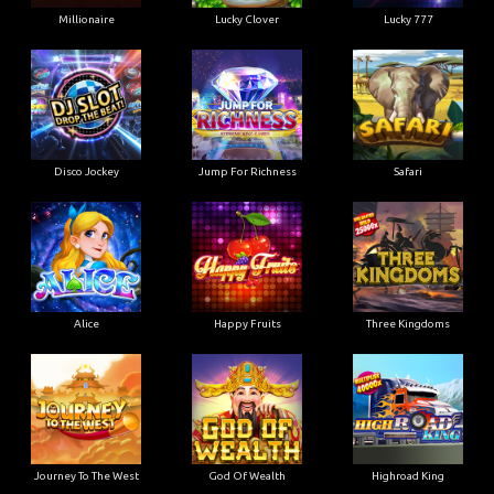
Millionaire
Lucky Clover
Lucky 777
Disco Jockey
Jump For Richness
Safari
Alice
Happy Fruits
Three Kingdoms
Journey To The West
God Of Wealth
Highroad King