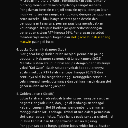
Microgaming "Aurora Wild". Menggunakan tema bintang-
bintang membuat desain tampilannya sangat menarik.
Pengalaman bermain menjadi semakin nyata, dengan latar
musik yang seakan sangat mendukung dengan penggunaan
tema mereka. Tidak hanya sebatas pada desain dan
penggunaan tema saja, pemain juga bisa mendapatkan
keuntungan ataupun hadiah jackpot terbesar dengan
penerapan sistem RTP hingga 96%. Penerapan tersebut
membuatnya menjadi bagian dari
slot gacor mudah menang
maxwin
paling di incar.
Lucky Durian ( Habanero Slot )
Slot gacor lucky durian telah menjadi permainan paling
populer di Habanero semenjak di luncurkannya (2022).
Memiliki sistem ataupun fitur serupa dengan pendahulunya
yakni "Koi Gate". Salah satu penyebab kepopulerannya
adalah metode RTP telah mencapai hingga 96.77% dan
tentunya nilai ini sangatlah tinggi. Keunggulan tersebut
telah menjadi modal utamanya dan bahkan masuk dalam slot
gacor mudah menang jackpot.
Golden Lotus ( Slot88 )
Lotus telah menjadi sebuah lambang suci yang berasal dari
negara tiongkok kuno, dan juga di lambangkan sebagai
keberuntungan. Slot88 sebagai pengembang permainan
menggunakan lotus sebagai simbol utama dalam permainan
slot gacor golden lotus. Tidak hanya pada sekedar simbol, hal
ini bisa terlihat dari fitur permainan secara lagsung.
Penggunaan pada fungsi golden lotus, white lotus, Scatter