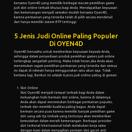
bersama Oyen4D yang memiliki berbagai macam pemilihan game
judi slot online terbaik khusus bagi Anda. Mendapatkan kepuasan
dan kemenangan menjadi semakin mudah bersama Oyen4D,
karena permainan yang tersedia telah di pilih secara mendetail
dan hanya memiliki sistem RTP tertinggi.
5 Jenis Judi Online Paling Populer
Di OYEN4D
Oyen4D berusaha untuk memberikan kepuasan kepada Anda,
sehingga dalam penyediaan produk pemilihan games judi online
terlengkap sangatlah penting. Maka tidak heran jika Anda akan
menemukan ragam pemilihan permainan yang tersedia dan semua
ini dapat di nikmati hanya menggunakan satu akun saja. Tidak
berlama lagi, Berikut ini adalah 6 jenis judi online paling di gemari
:
Slot Online
Slot Oyen4D menjadi tempat terbaik bagi Anda dalam
meluangkan hobi bermain slot online, karena di dalamnya
Anda akan dapat menemukan berbagai permainan populer,
terbaik dan memiliki kualitas paling bagus. Anda dapat
bermain secara puas karena memiliki banyak pemilihan game
slot uang asli rtp terbaik yang tentunya akan memberikan
kemudahan dalam meraih kemenangan. Berbagai provider
slot terkenal Internasional telah melakukan kerja sama
dengan kami dalam menyajikan permain slot gacot anti