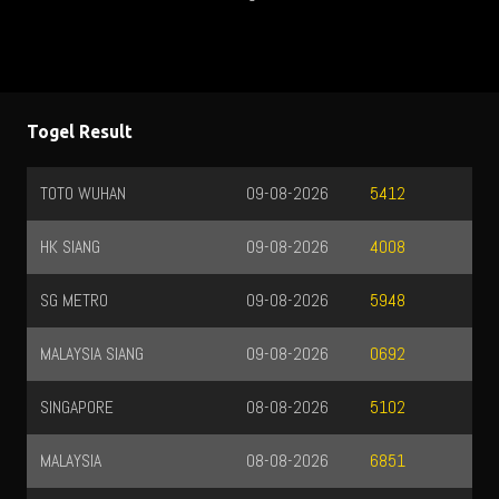
Togel Result
TOTO WUHAN
09-08-2026
5412
HK SIANG
09-08-2026
4008
SG METRO
09-08-2026
5948
MALAYSIA SIANG
09-08-2026
0692
SINGAPORE
08-08-2026
5102
MALAYSIA
08-08-2026
6851