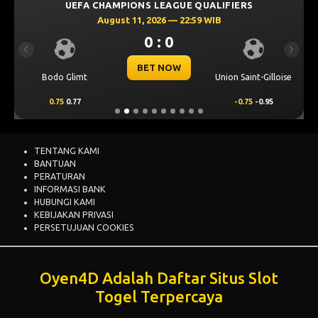
UEFA CHAMPIONS LEAGUE QUALIFIERS
August 11, 2026 — 22:59 WIB
0 : 0
Previous
Next
BET NOW
Bodo Glimt
Union Saint-Gilloise
0.75
0.77
-0.75
-0.95
TENTANG KAMI
BANTUAN
PERATURAN
INFORMASI BANK
HUBUNGI KAMI
KEBIJAKAN PRIVASI
PERSETUJUAN COOKIES
Oyen4D Adalah Daftar Situs Slot
Togel Terpercaya