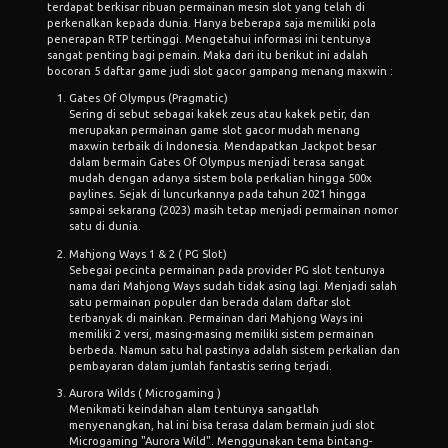
terdapat berkisar ribuan permainan mesin slot yang telah di
perkenalkan kepada dunia. Hanya beberapa saja memiliki pola
penerapan RTP tertinggi. Mengetahui informasi ini tentunya
sangat penting bagi pemain. Maka dari itu berikut ini adalah
bocoran 5 daftar game judi slot gacor gampang menang maxwin :
Gates Of Olympus (Pragmatic)
Sering di sebut sebagai kakek zeus atau kakek petir, dan
merupakan permainan game slot gacor mudah menang
maxwin terbaik di Indonesia. Mendapatkan Jackpot besar
dalam bermain Gates Of Olympus menjadi terasa sangat
mudah dengan adanya sistem bola perkalian hingga 500x
paylines. Sejak di luncurkannya pada tahun 2021 hingga
sampai sekarang (2023) masih tetap menjadi permainan nomor
satu di dunia.
Mahjong Ways 1 & 2 ( PG Slot)
Sebegai pecinta permainan pada provider PG slot tentunya
nama dari Mahjong Ways sudah tidak asing lagi. Menjadi salah
satu permainan populer dan berada dalam daftar slot
terbanyak di mainkan. Permainan dari Mahjong Ways ini
memiliki 2 versi, masing-masing memiliki sistem permainan
berbeda. Namun satu hal pastinya adalah sistem perkalian dan
pembayaran dalam jumlah fantastis sering terjadi.
Aurora Wilds ( Microgaming )
Menikmati keindahan alam tentunya sangatlah
menyenangkan, hal ini bisa terasa dalam bermain judi slot
Microgaming "Aurora Wild". Menggunakan tema bintang-