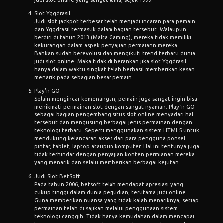
judi slot online yang sangat lama, sejak 1999.
Slot Yggdrasil
Judi slot jackpot terbesar telah menjadi incaran para pemain
dan Yggdrasil termasuk dalam bagian tersebut. Walaupun
berdiri di tahun 2013 (Malta Gaming), mereka tidak memiliki
kekurangan dalam aspek penyajian permaiann mereka.
Bahkan sudah berevolusi dan mengikuti trend terbaru dunia
judi slot online. Maka tidak di herankan jika slot Yggdrasil
hanya dalam waktu singkat telah berhasil memberikan kesan
menarik pada sebagian besar pemain.
Play'n GO
Selain mengincar kemenangan, pemain juga sangat ingin bisa
menikmati permainan slot dengan sangat nyaman. Play`n GO
sebagai bagian pengembang situs slot online menyadari hal
tersebut dan mengusung berbagai jenis permainan dengan
teknologi terbaru. Seperti menggunakan sistem HTML5 untuk
mendukung kelancaran akses dari para pengguna ponsel
pintar, tablet, laptop ataupun komputer. Hal ini tentunya juga
tidak terhindar dengan penyajian konten permianan mereka
yang menarik dan selalu memberikan berbagai kejutan.
Judi Slot BetSoft
Pada tahun 2006, betsoft telah mendapat apresiasi yang
cukup tinggi dalam dunia perjudian, terutama judi online.
Guna memberikan nuansa yang tidak kalah menariknya, setiap
permainan telah di sajikan melalui penggunaan sistem
teknologi canggih. Tidak hanya kemudahan dalam mencapai