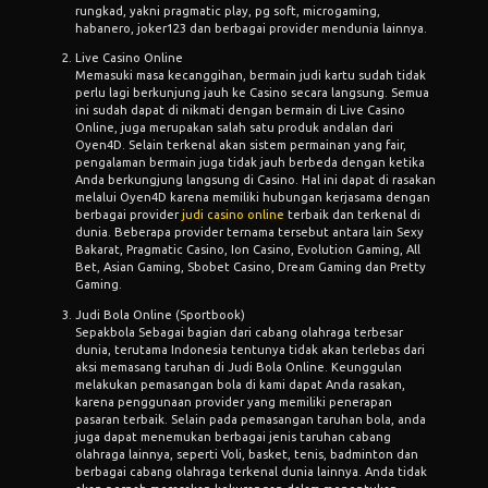
rungkad, yakni pragmatic play, pg soft, microgaming,
habanero, joker123 dan berbagai provider mendunia lainnya.
Live Casino Online
Memasuki masa kecanggihan, bermain judi kartu sudah tidak
perlu lagi berkunjung jauh ke Casino secara langsung. Semua
ini sudah dapat di nikmati dengan bermain di Live Casino
Online, juga merupakan salah satu produk andalan dari
Oyen4D. Selain terkenal akan sistem permainan yang fair,
pengalaman bermain juga tidak jauh berbeda dengan ketika
Anda berkungjung langsung di Casino. Hal ini dapat di rasakan
melalui Oyen4D karena memiliki hubungan kerjasama dengan
berbagai provider
judi casino online
terbaik dan terkenal di
dunia. Beberapa provider ternama tersebut antara lain Sexy
Bakarat, Pragmatic Casino, Ion Casino, Evolution Gaming, All
Bet, Asian Gaming, Sbobet Casino, Dream Gaming dan Pretty
Gaming.
Judi Bola Online (Sportbook)
Sepakbola Sebagai bagian dari cabang olahraga terbesar
dunia, terutama Indonesia tentunya tidak akan terlebas dari
aksi memasang taruhan di Judi Bola Online. Keunggulan
melakukan pemasangan bola di kami dapat Anda rasakan,
karena penggunaan provider yang memiliki penerapan
pasaran terbaik. Selain pada pemasangan taruhan bola, anda
juga dapat menemukan berbagai jenis taruhan cabang
olahraga lainnya, seperti Voli, basket, tenis, badminton dan
berbagai cabang olahraga terkenal dunia lainnya. Anda tidak