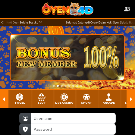
alu Bossku ^^
Selamat Datang di Oyen4D dan Hoki Oyen Selalu Bossku ^^
TOGEL
SLOT
LIVE CASINO
SPORT
ARCADE
SABU