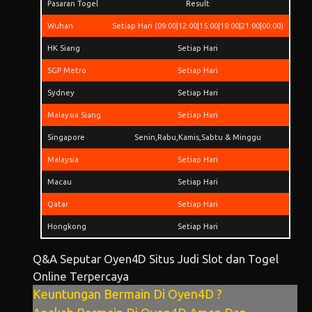
Pasaran Togel
Result
Wuhan
Setiap Hari (09:00|12:00|15:00|18:00|21:00|00:00)
HK Siang
Setiap Hari
SGP Metro
Setiap Hari
Sydney
Setiap Hari
Malaysia Siang
Setiap Hari
Singapore
Senin,Rabu,Kamis,Sabtu & Minggu
Malaysia
Setiap Hari
Macau
Setiap Hari
Qatar
Setiap Hari
Hongkong
Setiap Hari
Q&A Seputar Oyen4D Situs Judi Slot dan Togel
Online Terpercaya
Keuntungan Bermain Di Oyen4D ?