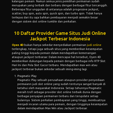
kalangan pemain. Namun semua jenis pemilihan permainan sudah
merupakan yang terbaik dan terbaru dengan berbagai fitur tercanggih.
Beberapa fitur unggulan di antaranya adalah progessive jackpot,
scatter, buy spin, auto spin, quick spin, dan turbo spin. Tidak hanya
terlepas dari itu saja bahkan pembayaran menjadi semakin besar
dengan sistem slot online tumble dan perkalian.
10 Daftar Provider Game Situs Judi Online
Jackpot Terbesar Indonesia
Oyen
4D
bukan hanya sekedar menyediakan permainan
judi online
terlengkap, tetapi juga sebuah situs yang memberikan kesempatan
paling tinggi kepada pemain dalam mendapatkan kemenangan
ataupun jackpot terbsesar. Dalam mencapai hal tersebut, Oyen 4D
memberikan dukungan kepada pemain dengan berbagai info RTP Slot
Hari Ini dan Pola Slot Gacor terbaru. Mendapatkan max win atau
jackpot terbesar bukan sekedar sebuah iming-iming lagi.
Pragmatic Play
Pragmatic Play sebuah perusahaan ataupun provider penyediaan
permaiann judi slot online yang sudah tentunya sangat banyak di
ketahui oleh masyarakat Indonesia. Setiap tahunnya Pragmatic
meraih trofi sebagai provider slot online terbaik dunia dengan
berbagai penyajian permainan terbaru dan terupdate setiap
bulannya. Sistem perkalian pembayaran yang tinggi, membuatnya
menjadi incaran utama para pemain, dengan tingginya kesempatan
dalam mendapatkan Max Win atau Jackpot terbesar.