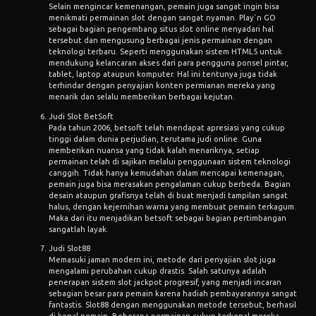
Selain mengincar kemenangan, pemain juga sangat ingin bisa
menikmati permainan slot dengan sangat nyaman. Play`n GO
sebagai bagian pengembang situs slot online menyadari hal
tersebut dan mengusung berbagai jenis permainan dengan
teknologi terbaru. Seperti menggunakan sistem HTML5 untuk
mendukung kelancaran akses dari para pengguna ponsel pintar,
tablet, laptop ataupun komputer. Hal ini tentunya juga tidak
terhindar dengan penyajian konten permianan mereka yang
menarik dan selalu memberikan berbagai kejutan.
Judi Slot BetSoft
Pada tahun 2006, betsoft telah mendapat apresiasi yang cukup
tinggi dalam dunia perjudian, terutama judi online. Guna
memberikan nuansa yang tidak kalah menariknya, setiap
permainan telah di sajikan melalui penggunaan sistem teknologi
canggih. Tidak hanya kemudahan dalam mencapai kemenagan,
pemain juga bisa merasakan pengalaman cukup berbeda. Bagian
desain ataupun grafisnya telah di buat menjadi tampilan sangat
halus, dengan kejernihan warna yang membuat pemain terkagum.
Maka dari itu menjadikan betsoft sebagai bagian pertimbangan
sangatlah layak.
Judi Slot88
Memasuki jaman modern ini, metode dari penyajian slot juga
mengalami perubahan cukup drastis. Salah satunya adalah
penerapan sistem slot jackpot progresif, yang menjadi incaran
sebagian besar para pemain karena hadiah pembayarannya sangat
fantastis. Slot88 dengan menggunakan metode tersebut, berhasil
di kenal pemain. Beberapa permainan cukup terkenal mereka