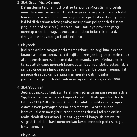
Slot Gacor MicroGaming
Dalam dunia taruhan judi online tentunya MicroGaming telah
memiliki nama tersendiri. Tidak hanya sebatas pada situs judi slot
luar negeri bahkan di Indonesia juga sangat terkenal yang mana
hal ini di dasarkan Microgaming merupakan pelopor dari sistem
perjudian online (1993). Menjadi satu-satunya provider yang
mendapatkan berbagai pencatatan dalam buku rekor dunia
dengan pembayaran jackpot terbesar.
Playtech
judi slot online sangat perlu memperhartikan segi kualitas dan
kuantitas dalam permainan di sajikan. Dengan begitu pemain tidak
akan pernah merasa bosan dalam memainkannya. Kedua aspek
tersebutlah yang menjadi keunggulan bagi judi slot playtech dan
sangat di gemari hingga jutaan pemain dari berbagai negara. Hal
ini juga di sebabkan pengalaman mereka dalam usaha
pengembangan judi slot online yang sangat lama, sejak 1999.
Slot Yggdrasil
Judi slot jackpot terbesar telah menjadi incaran para pemain dan
Yggdrasil termasuk dalam bagian tersebut. Walaupun berdiri di
tahun 2013 (Malta Gaming), mereka tidak memiliki kekurangan
dalam aspek penyajian permaiann mereka. Bahkan sudah
berevolusi dan mengikuti trend terbaru dunia judi slot online.
Maka tidak di herankan jika slot Yggdrasil hanya dalam waktu
singkat telah berhasil memberikan kesan menarik pada sebagian
besar pemain.
Play'n GO