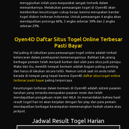
menggiurkan inilah para masyarakat sangat tertarik dalam
memainkannya. Melakukan pemasangan togel di Oyen4D akan
memberikan keuntungan cukup besar, karena merupakan bandar
togel diskon terbesar Indonesia. Untuk pemasangan 4 angka akan
mendapatkan potonga 66%, 3 angka sebesar 59% dan 2 angka
sebesar 29%.
Oyen4D Daftar Situs Togel Online Terbesar
Pasti Bayar
Hal paling di takutkan para pemasangan togel online adalah terkait
kelancaran dalam pembayaran kemenangannya. Bahkan tak jarang
berbagai pemain telah menjadi korban dari ulah para situs judi penipu.
Maka dari itu, memilih tempat bermain adalah bagian paling penting
dan harus di lakukan secara teliti. Namun untuk saat ini anda telah
berada di tempat yang tepat karena Oyen4D
daftar situs togel online
terbesar pasti bayar
paling terpercaya.
Keuntungan terbesar dalam bermain di Oyen4D adalah sistem pasaran
taruhan yang tersedia merupakan pasaran resmi dan telah
mendapatkan pengakuan resmi dari WLA. Ini menandakan bahwa hasil
result togel hari ini
akan berjalan dengan fair play dan para pemain
mendapatkan berbagai kesempatan memenangkan hadiah utama atau
jackpot.
Jadwal Result Togel Harian