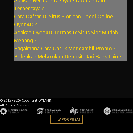
Apakah Bermain Di Oyen4D Aman Dan
Berbagai keuntungan menarik bisa anda dapatkan, di antaranya
Terpercaya ?
adalah event dan berbagai promo menarik yang sungguh
menguntungkan bagi anda terutama para pemain baru.
Cara Daftar Di Situs Slot dan Togel Online
Keuntungan lainnya adalah terdapat pada bagian pelayanan
Terkait masalah keamanan, maka hal tersebut tidak perlu lagi
Oyen4D ?
dan berbagai kemudahan akses karena sudah menggunakan
anda ragukan. Karena setiap data para member telah
sistem teknologi tercanggih, seperti HTML5.
terproteksi dengan sistem canggih sehingga tidak akan
Apakah Oyen4D Termasuk Situs Slot Mudah
mengalami namanya kebocoran data.
Untuk mendaftar sudah sangat mudah bagi anda, hanya
Menang ?
dengan melakukan pengisian formulir pendaftar anda sudah
Sedangkan untuk masalah terpercaya, maka juga bukan
bisa bergabung dengan kami. Kami menerima pendaftar dari
Bagaimana Cara Untuk Mengambil Promo ?
menjadi sebuah kekhawatiran bagi anda. Karena kami telah
seluruh bank lokal Indonesia dan E-Wallet.
Tentu saja kami merupakan situs yang sangat tepat bagi anda,
bekerja sama dengan berbagai perusahaan terbesar dan
Bolehkah Melakukan Deposit Dari Bank Lain ?
karena berbagai riset dan pengalaman kami dari game slot
Untuk mengambil promo sangatlah mudah, anda hanya perlu
ternama di dunia. Segala kemenangan pasti akan di bayarkan
online dapat memandu para pemain dalam kemudahan meraih
melakukan konfirmasi kepada costumer service kami yang
secara langsung, tidak peduli seberapa besar kemenangan
kemenangan. Setiap harinya kami akan memberikan rtp slot
Melakukan pengisian dengan melalui rekening lain bisa di
melalui Livechat, Whatapps, ataupun Telegram. Sebelum
anda.
gacor hari ini dan juga berbagai pola permainan untuk semakin
lakukan, namun dengan catatan harus melakukan konfirmasi
mengklaim ada baiknya memperhatikan pada persyaratan dan
memudahkan dalam mendapat jackpot atau maxwin.
bukti transfer melalui kontak resmi kami, seperti Livechat,
ketentuan berlaku karena setiap bonus akan memiliki
Whatsapp atau Telegram.
persyaratan TO.
© 2015 - 2026 Copyright OYEN4D.
All Rights Reserved.
LAPOR PUSAT