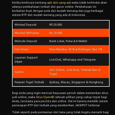
Ketika berbicara tentang
apk slot uang asli
maka tidak terhindar akan
adanya pembahasan terkait slot gacor online. Pembahasan ini
berkaitan kuat dengan pola slot mudah menang dan juga berbagai
sistem RTP slot mudah menang yang ada di Indonesia.
Minimal Deposit
RP 20.000
Minimal Withdraw
Rp 50.000
Metode Deposit
Bank Lokal, Pulsa & E-Wallet
Hot Promo
New Member 50 % & Rollingan Slot 1%
Layanan Support
LiveChat, Whatsapp and Telegram
24jam
Slot Online, Judi Bola, Tembak Ikan &
Games
Togel
Pasaran Togel Terbaik
Sydney, Macau, Singapore & Hongkong
Bagi anda yang ingin mencari kepuasan penuh dalam memainkan situs
judi online, maka
Situs Oyen4D
sebuah pilihan yang cukup tepat bagi
Anda, terutama para pecinta slot online. Hal ini karena memiliki sistem
penerapan RTP slot terbaik yang memberikan JACKPOT terbesar.
Tidak seperti pada permainan slot lama yang tidak begitu menarik bagi