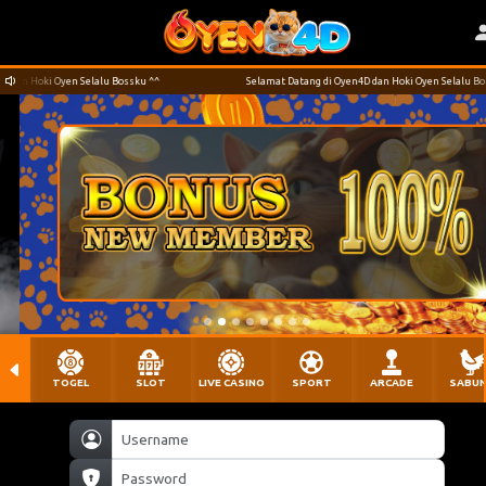
yen Selalu Bossku ^^
Selamat Datang di Oyen4D dan Hoki Oyen Selalu Bossku ^^
TOGEL
SLOT
LIVE CASINO
SPORT
ARCADE
SABU