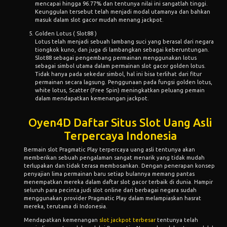
mencapai hingga 96.77% dan tentunya nilai ini sangatlah tinggi.
Keunggulan tersebut telah menjadi modal utamanya dan bahkan
masuk dalam slot gacor mudah menang jackpot.
Golden Lotus ( Slot88 )
Lotus telah menjadi sebuah lambang suci yang berasal dari negara
tiongkok kuno, dan juga di lambangkan sebagai keberuntungan.
Slot88 sebagai pengembang permainan menggunakan lotus
sebagai simbol utama dalam permainan slot gacor golden lotus.
Tidak hanya pada sekedar simbol, hal ini bisa terlihat dari fitur
permainan secara lagsung. Penggunaan pada fungsi golden lotus,
white lotus, Scatter (Free Spin) meningkatkan peluang pemain
dalam mendapatkan kemenangan jackpot.
Oyen4D Daftar Situs Slot Uang Asli
Terpercaya Indonesia
Bermain slot Pragmatic Play terpercaya uang asli tentunya akan
memberikan sebuah pengalaman sangat menarik yang tidak mudah
terlupakan dan tidak terasa membosankan. Dengan penerapan konsep
penyajian lima permainan baru setiap bulannya memang pantas
menempatkan mereka dalam daftar slot gacor terbaik di dunia. Hampir
seluruh para pecinta judi slot online dari berbagai negara sudah
menggunakan provider Pragmatic Play dalam melampiaskan hasrat
mereka, terutama di Indonesia.
Mendapatkan kemenangan
slot jackpot terbesar
tentunya telah