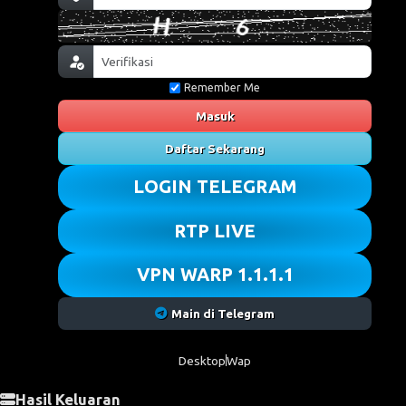
Remember Me
Masuk
Daftar Sekarang
LOGIN TELEGRAM
RTP LIVE
VPN WARP 1.1.1.1
Main di Telegram
Desktop
Wap
Hasil Keluaran