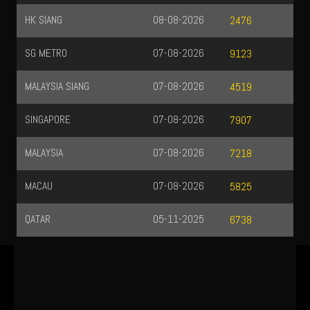
HK SIANG
08-08-2026
2476
SG METRO
07-08-2026
9123
MALAYSIA SIANG
07-08-2026
4519
SINGAPORE
07-08-2026
7907
MALAYSIA
07-08-2026
7218
MACAU
07-08-2026
5825
QATAR
05-11-2025
6738