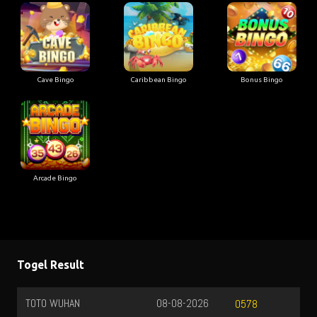
Cave Bingo
Caribbean Bingo
Bonus Bingo
Arcade Bingo
Togel Result
TOTO WUHAN
08-08-2026
0578