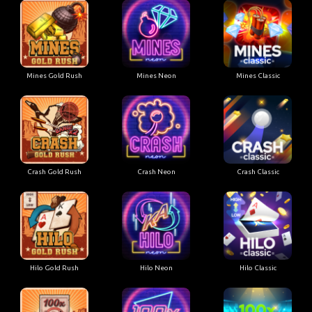
Mines Gold Rush
Mines Neon
Mines Classic
Crash Gold Rush
Crash Neon
Crash Classic
Hilo Gold Rush
Hilo Neon
Hilo Classic