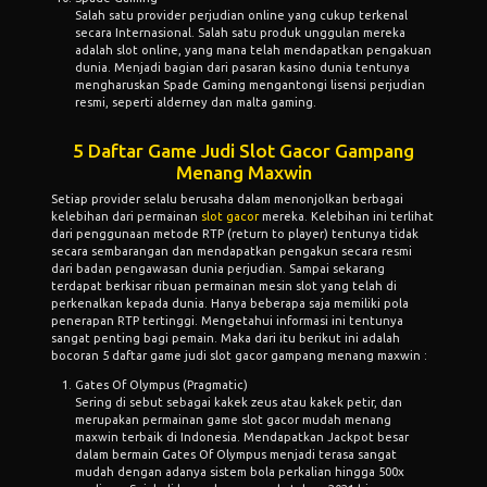
Salah satu provider perjudian online yang cukup terkenal
secara Internasional. Salah satu produk unggulan mereka
adalah slot online, yang mana telah mendapatkan pengakuan
dunia. Menjadi bagian dari pasaran kasino dunia tentunya
mengharuskan Spade Gaming mengantongi lisensi perjudian
resmi, seperti alderney dan malta gaming.
5 Daftar Game Judi Slot Gacor Gampang
Menang Maxwin
Setiap provider selalu berusaha dalam menonjolkan berbagai
kelebihan dari permainan
slot gacor
mereka. Kelebihan ini terlihat
dari penggunaan metode RTP (return to player) tentunya tidak
secara sembarangan dan mendapatkan pengakun secara resmi
dari badan pengawasan dunia perjudian. Sampai sekarang
terdapat berkisar ribuan permainan mesin slot yang telah di
perkenalkan kepada dunia. Hanya beberapa saja memiliki pola
penerapan RTP tertinggi. Mengetahui informasi ini tentunya
sangat penting bagi pemain. Maka dari itu berikut ini adalah
bocoran 5 daftar game judi slot gacor gampang menang maxwin :
Gates Of Olympus (Pragmatic)
Sering di sebut sebagai kakek zeus atau kakek petir, dan
merupakan permainan game slot gacor mudah menang
maxwin terbaik di Indonesia. Mendapatkan Jackpot besar
dalam bermain Gates Of Olympus menjadi terasa sangat
mudah dengan adanya sistem bola perkalian hingga 500x