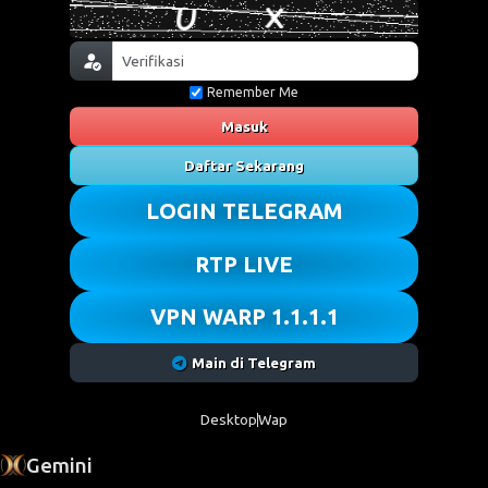
Remember Me
Masuk
Daftar Sekarang
LOGIN TELEGRAM
RTP LIVE
VPN WARP 1.1.1.1
Main di Telegram
Desktop
Wap
Gemini