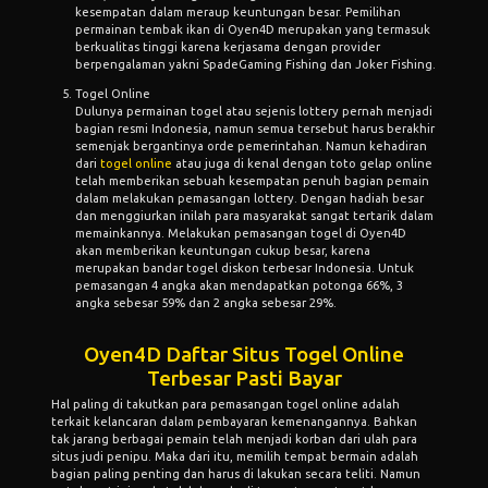
kesempatan dalam meraup keuntungan besar. Pemilihan
permainan tembak ikan di Oyen4D merupakan yang termasuk
berkualitas tinggi karena kerjasama dengan provider
berpengalaman yakni SpadeGaming Fishing dan Joker Fishing.
Togel Online
Dulunya permainan togel atau sejenis lottery pernah menjadi
bagian resmi Indonesia, namun semua tersebut harus berakhir
semenjak bergantinya orde pemerintahan. Namun kehadiran
dari
togel online
atau juga di kenal dengan toto gelap online
telah memberikan sebuah kesempatan penuh bagian pemain
dalam melakukan pemasangan lottery. Dengan hadiah besar
dan menggiurkan inilah para masyarakat sangat tertarik dalam
memainkannya. Melakukan pemasangan togel di Oyen4D
akan memberikan keuntungan cukup besar, karena
merupakan bandar togel diskon terbesar Indonesia. Untuk
pemasangan 4 angka akan mendapatkan potonga 66%, 3
angka sebesar 59% dan 2 angka sebesar 29%.
Oyen4D Daftar Situs Togel Online
Terbesar Pasti Bayar
Hal paling di takutkan para pemasangan togel online adalah
terkait kelancaran dalam pembayaran kemenangannya. Bahkan
tak jarang berbagai pemain telah menjadi korban dari ulah para
situs judi penipu. Maka dari itu, memilih tempat bermain adalah
bagian paling penting dan harus di lakukan secara teliti. Namun