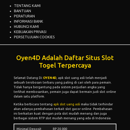
TENTANG KAMI
BANTUAN
PERATURAN
INFORMASI BANK
HUBUNGI KAMI
KEBIJAKAN PRIVASI
PERSETUJUAN COOKIES
Oyen4D Adalah Daftar Situs Slot
Togel Terpercaya
Selamat Datang Di
OYEN4D
, apk slot uang asli telah menjadi
sebuah terobosan terbaru yang paling di cari oleh para pemain.
Tidak hanya bergantung pada sistem perjudian angka yang
terlihat membosankan, pemain juga dapat bermain judi slot online
dalam satu platform.
Ketika berbicara tentang
apk slot uang asli
maka tidak terhindar
akan adanya pembahasan terkait slot gacor online. Pembahasan
ini berkaitan kuat dengan pola slot mudah menang dan juga
berbagai sistem RTP slot mudah menang yang ada di Indonesia.
Minimal Deposit
RP 20.000