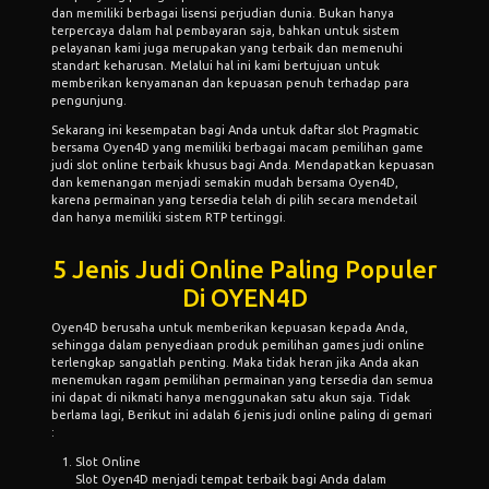
dan memiliki berbagai lisensi perjudian dunia. Bukan hanya
terpercaya dalam hal pembayaran saja, bahkan untuk sistem
pelayanan kami juga merupakan yang terbaik dan memenuhi
standart keharusan. Melalui hal ini kami bertujuan untuk
memberikan kenyamanan dan kepuasan penuh terhadap para
pengunjung.
Sekarang ini kesempatan bagi Anda untuk daftar slot Pragmatic
bersama Oyen4D yang memiliki berbagai macam pemilihan game
judi slot online terbaik khusus bagi Anda. Mendapatkan kepuasan
dan kemenangan menjadi semakin mudah bersama Oyen4D,
karena permainan yang tersedia telah di pilih secara mendetail
dan hanya memiliki sistem RTP tertinggi.
5 Jenis Judi Online Paling Populer
Di OYEN4D
Oyen4D berusaha untuk memberikan kepuasan kepada Anda,
sehingga dalam penyediaan produk pemilihan games judi online
terlengkap sangatlah penting. Maka tidak heran jika Anda akan
menemukan ragam pemilihan permainan yang tersedia dan semua
ini dapat di nikmati hanya menggunakan satu akun saja. Tidak
berlama lagi, Berikut ini adalah 6 jenis judi online paling di gemari
:
Slot Online
Slot Oyen4D menjadi tempat terbaik bagi Anda dalam