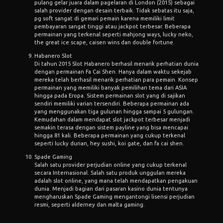
pulang gelar juara dalam pagelaran di London (2015) sebagai
salah provider dengan desain terbaik. Tidak sebatas itu saja,
pg soft sangat di gemari pemain karena memiliki limit
pembayaran sangat tinggi atau jackpot terbesar. Beberapa
permainan yang terkenal seperti mahjong ways, lucky neko,
the great ice scape, caisen wins dan double fortune.
Habanero Slot
Di tahun 2015 Slot Habanero berhasil menarik perhatian dunia
dengan permainan Fa Cai Shen. Hanya dalam waktu sekejab
mereka telah berhasil menarik perhatian para pemain. Konsep
permainan yang memiliki banyak pemilihan tema dari ASIA
hingga pada Eropa. Sistem permainan slot yang di sajikan
sendiri memiliki varian tersendiri. Beberapa permainan ada
yang menggunakan tiga gulunan hingga sampai 5 gulungan.
Kemudahan dalam mendapat slot jackpot terbesar menjadi
semakin terasa dengan sistem payline yang bisa mencapai
hingga 81 kali. Beberapa permainan yang cukup terkenal
seperti lucky durian, hey sushi, koi gate, dan fa cai shen.
Spade Gaming
Salah satu provider perjudian online yang cukup terkenal
secara Internasional. Salah satu produk unggulan mereka
adalah slot online, yang mana telah mendapatkan pengakuan
dunia. Menjadi bagian dari pasaran kasino dunia tentunya
mengharuskan Spade Gaming mengantongi lisensi perjudian
resmi, seperti alderney dan malta gaming.