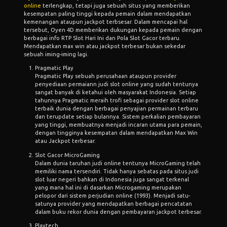
online
terlengkap, tetapi juga sebuah situs yang memberikan
kesempatan paling tinggi kepada pemain dalam mendapatkan
kemenangan ataupun jackpot terbsesar. Dalam mencapai hal
tersebut, Oyen 4D memberikan dukungan kepada pemain dengan
berbagai info RTP Slot Hari Ini dan Pola Slot Gacor terbaru.
Mendapatkan max win atau jackpot terbesar bukan sekedar
sebuah iming-iming lagi.
Pragmatic Play
Pragmatic Play sebuah perusahaan ataupun provider
penyediaan permaiann judi slot online yang sudah tentunya
sangat banyak di ketahui oleh masyarakat Indonesia. Setiap
tahunnya Pragmatic meraih trofi sebagai provider slot online
terbaik dunia dengan berbagai penyajian permainan terbaru
dan terupdate setiap bulannya. Sistem perkalian pembayaran
yang tinggi, membuatnya menjadi incaran utama para pemain,
dengan tingginya kesempatan dalam mendapatkan Max Win
atau Jackpot terbesar.
Slot Gacor MicroGaming
Dalam dunia taruhan judi online tentunya MicroGaming telah
memiliki nama tersendiri. Tidak hanya sebatas pada situs judi
slot luar negeri bahkan di Indonesia juga sangat terkenal
yang mana hal ini di dasarkan Microgaming merupakan
pelopor dari sistem perjudian online (1993). Menjadi satu-
satunya provider yang mendapatkan berbagai pencatatan
dalam buku rekor dunia dengan pembayaran jackpot terbesar.
Playtech