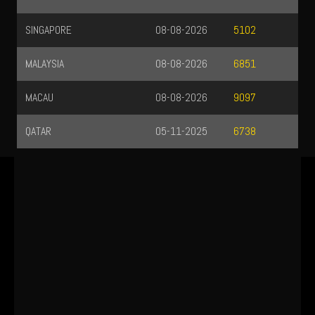
SINGAPORE
08-08-2026
5102
MALAYSIA
08-08-2026
6851
MACAU
08-08-2026
9097
QATAR
05-11-2025
6738