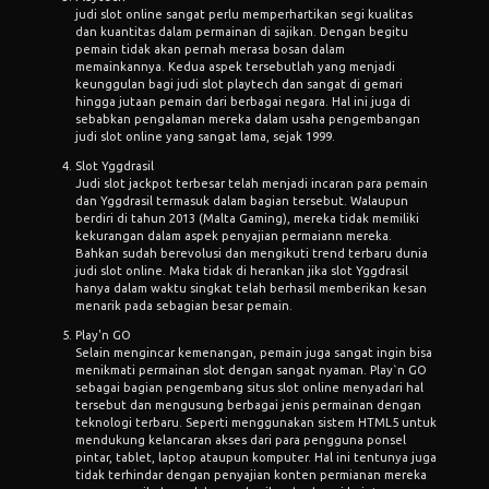
judi slot online sangat perlu memperhartikan segi kualitas
dan kuantitas dalam permainan di sajikan. Dengan begitu
pemain tidak akan pernah merasa bosan dalam
memainkannya. Kedua aspek tersebutlah yang menjadi
keunggulan bagi judi slot playtech dan sangat di gemari
hingga jutaan pemain dari berbagai negara. Hal ini juga di
sebabkan pengalaman mereka dalam usaha pengembangan
judi slot online yang sangat lama, sejak 1999.
Slot Yggdrasil
Judi slot jackpot terbesar telah menjadi incaran para pemain
dan Yggdrasil termasuk dalam bagian tersebut. Walaupun
berdiri di tahun 2013 (Malta Gaming), mereka tidak memiliki
kekurangan dalam aspek penyajian permaiann mereka.
Bahkan sudah berevolusi dan mengikuti trend terbaru dunia
judi slot online. Maka tidak di herankan jika slot Yggdrasil
hanya dalam waktu singkat telah berhasil memberikan kesan
menarik pada sebagian besar pemain.
Play'n GO
Selain mengincar kemenangan, pemain juga sangat ingin bisa
menikmati permainan slot dengan sangat nyaman. Play`n GO
sebagai bagian pengembang situs slot online menyadari hal
tersebut dan mengusung berbagai jenis permainan dengan
teknologi terbaru. Seperti menggunakan sistem HTML5 untuk
mendukung kelancaran akses dari para pengguna ponsel
pintar, tablet, laptop ataupun komputer. Hal ini tentunya juga
tidak terhindar dengan penyajian konten permianan mereka