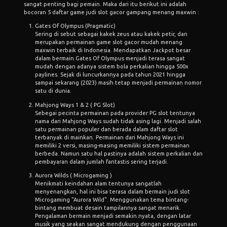
sangat penting bagi pemain. Maka dari itu berikut ini adalah
bocoran 5 daftar game judi slot gacor gampang menang maxwin :
Gates Of Olympus (Pragmatic)
Sering di sebut sebagai kakek zeus atau kakek petir, dan
merupakan permainan game slot gacor mudah menang
maxwin terbaik di Indonesia. Mendapatkan Jackpot besar
dalam bermain Gates Of Olympus menjadi terasa sangat
mudah dengan adanya sistem bola perkalian hingga 500x
paylines. Sejak di luncurkannya pada tahun 2021 hingga
sampai sekarang (2023) masih tetap menjadi permainan nomor
satu di dunia.
Mahjong Ways 1 & 2 ( PG Slot)
Sebegai pecinta permainan pada provider PG slot tentunya
nama dari Mahjong Ways sudah tidak asing lagi. Menjadi salah
satu permainan populer dan berada dalam daftar slot
terbanyak di mainkan. Permainan dari Mahjong Ways ini
memiliki 2 versi, masing-masing memiliki sistem permainan
berbeda. Namun satu hal pastinya adalah sistem perkalian dan
pembayaran dalam jumlah fantastis sering terjadi.
Aurora Wilds ( Microgaming )
Menikmati keindahan alam tentunya sangatlah
menyenangkan, hal ini bisa terasa dalam bermain judi slot
Microgaming "Aurora Wild". Menggunakan tema bintang-
bintang membuat desain tampilannya sangat menarik.
Pengalaman bermain menjadi semakin nyata, dengan latar
musik yang seakan sangat mendukung dengan penggunaan