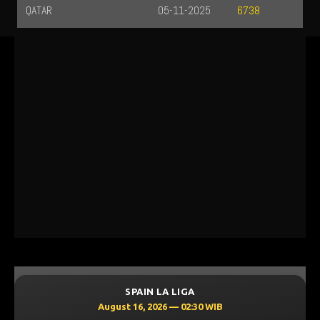
QATAR
05-11-2025
6738
SPAIN LA LIGA
August 16, 2026 — 02:30 WIB