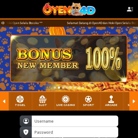
 Selalu Bossku ^^
Selamat Datang di Oyen4D dan Hoki Oyen Selalu Bossku ^^
TOGEL
SLOT
LIVE CASINO
SPORT
ARCADE
SABU