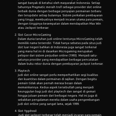
sangat banyak di ketahui oleh masyarakat Indonesia. Setiap
tahunnya Pragmatic meraih trofi sebagai provider slot online
terbaik dunia dengan berbagai penyajian permainan terbaru
dan terupdate setiap bulannya. Sistem perkalian pembayaran
yang tinggi, membuatnya menjadi incaran utama para pemain,
dengan tingginya kesempatan dalam mendapatkan Max Win
atau Jackpot terbesar.
Slot Gacor MicroGaming
Dalam dunia taruhan judi online tentunya MicroGaming telah
memiliki nama tersendiri. Tidak hanya sebatas pada situs judi
slot luar negeri bahkan di Indonesia juga sangat terkenal
yang mana hal ini di dasarkan Microgaming merupakan
pelopor dari sistem perjudian online (1993). Menjadi satu-
satunya provider yang mendapatkan berbagai pencatatan
dalam buku rekor dunia dengan pembayaran jackpot terbesar.
Playtech
judi slot online sangat perlu memperhartikan segi kualitas
dan kuantitas dalam permainan di sajikan. Dengan begitu
pemain tidak akan pernah merasa bosan dalam
memainkannya. Kedua aspek tersebutlah yang menjadi
keunggulan bagi judi slot playtech dan sangat di gemari
hingga jutaan pemain dari berbagai negara. Hal ini juga di
sebabkan pengalaman mereka dalam usaha pengembangan
judi slot online yang sangat lama, sejak 1999.
Slot Yggdrasil
Judi slot jackpot terbesar telah menjadi incaran para pemain