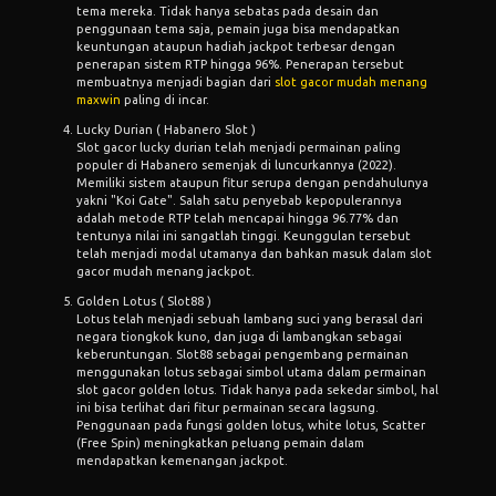
tema mereka. Tidak hanya sebatas pada desain dan
penggunaan tema saja, pemain juga bisa mendapatkan
keuntungan ataupun hadiah jackpot terbesar dengan
penerapan sistem RTP hingga 96%. Penerapan tersebut
membuatnya menjadi bagian dari
slot gacor mudah menang
maxwin
paling di incar.
Lucky Durian ( Habanero Slot )
Slot gacor lucky durian telah menjadi permainan paling
populer di Habanero semenjak di luncurkannya (2022).
Memiliki sistem ataupun fitur serupa dengan pendahulunya
yakni "Koi Gate". Salah satu penyebab kepopulerannya
adalah metode RTP telah mencapai hingga 96.77% dan
tentunya nilai ini sangatlah tinggi. Keunggulan tersebut
telah menjadi modal utamanya dan bahkan masuk dalam slot
gacor mudah menang jackpot.
Golden Lotus ( Slot88 )
Lotus telah menjadi sebuah lambang suci yang berasal dari
negara tiongkok kuno, dan juga di lambangkan sebagai
keberuntungan. Slot88 sebagai pengembang permainan
menggunakan lotus sebagai simbol utama dalam permainan
slot gacor golden lotus. Tidak hanya pada sekedar simbol, hal
ini bisa terlihat dari fitur permainan secara lagsung.
Penggunaan pada fungsi golden lotus, white lotus, Scatter
(Free Spin) meningkatkan peluang pemain dalam
mendapatkan kemenangan jackpot.