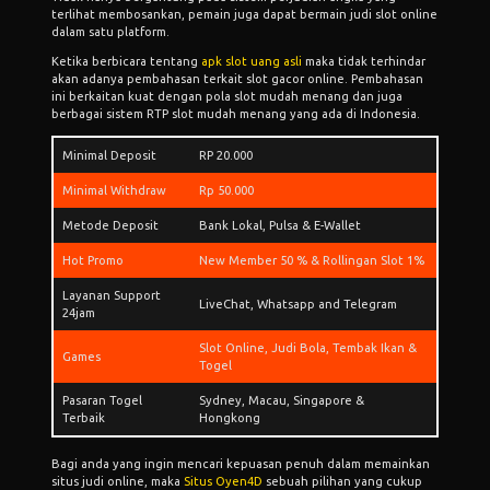
terlihat membosankan, pemain juga dapat bermain judi slot online
dalam satu platform.
Ketika berbicara tentang
apk slot uang asli
maka tidak terhindar
akan adanya pembahasan terkait slot gacor online. Pembahasan
ini berkaitan kuat dengan pola slot mudah menang dan juga
berbagai sistem RTP slot mudah menang yang ada di Indonesia.
Minimal Deposit
RP 20.000
Minimal Withdraw
Rp 50.000
Metode Deposit
Bank Lokal, Pulsa & E-Wallet
Hot Promo
New Member 50 % & Rollingan Slot 1%
Layanan Support
LiveChat, Whatsapp and Telegram
24jam
Slot Online, Judi Bola, Tembak Ikan &
Games
Togel
Pasaran Togel
Sydney, Macau, Singapore &
Terbaik
Hongkong
Bagi anda yang ingin mencari kepuasan penuh dalam memainkan
situs judi online, maka
Situs Oyen4D
sebuah pilihan yang cukup