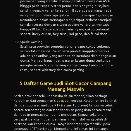
permainan yang memiliki banyak pemilihan tema dari ASIA
hingga pada Eropa. Sistem permainan slot yang di sajikan
sendiri memiliki varian tersendiri. Beberapa permainan ada
yang menggunakan tiga gulunan hingga sampai 5 gulungan.
Kemudahan dalam mendapat slot jackpot terbesar menjadi
semakin terasa dengan sistem payline yang bisa mencapai
hingga 81 kali. Beberapa permainan yang cukup terkenal
seperti lucky durian, hey sushi, koi gate, dan fa cai shen.
Spade Gaming
Salah satu provider perjudian online yang cukup terkenal
secara Internasional. Salah satu produk unggulan mereka
adalah slot online, yang mana telah mendapatkan pengakuan
dunia. Menjadi bagian dari pasaran kasino dunia tentunya
mengharuskan Spade Gaming mengantongi lisensi perjudian
resmi, seperti alderney dan malta gaming.
5 Daftar Game Judi Slot Gacor Gampang
Menang Maxwin
Setiap provider selalu berusaha dalam menonjolkan berbagai
kelebihan dari permainan
slot gacor
mereka. Kelebihan ini terlihat
dari penggunaan metode RTP (return to player) tentunya tidak
secara sembarangan dan mendapatkan pengakun secara resmi
dari badan pengawasan dunia perjudian. Sampai sekarang
terdapat berkisar ribuan permainan mesin slot yang telah di
perkenalkan kepada dunia. Hanya beberapa saja memiliki pola
penerapan RTP tertinggi. Mengetahui informasi ini tentunya