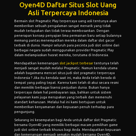
Oyen4D Daftar Situs Slot Uang
Asli Terpercaya Indonesia
Bermain slot Pragmatic Play terpercaya uang asli tentunya akan
memberikan sebuah pengalaman sangat menarik yang tidak
mudah terlupakan dan tidak terasa membosankan. Dengan
penerapan konsep penyajian lima permainan baru setiap bulannya
memang pantas menempatkan mereka dalam daftar slot gacor
terbaik di dunia. Hampir seluruh para pecinta judi slot online dari
berbagai negara sudah menggunakan provider Pragmatic Play
dalam melampiaskan hasrat mereka, terutama di Indonesia.
Mendapatkan kemenangan
slot jackpot terbesar
tentunya telah
menjadi sangat mudah melalui Pragmatic. Namun kendala utama
adalah bagaimana mencari situs judi slot pragmatic terpercaya
Indonesia ? Jika itu kendala saat ini, maka Anda telah berada di
tempat yang paling tepat. Karena kami telah di akui secara resmi
dan memiliki berbagai lisensi perjudian dunia. Bukan hanya
terpercaya dalam hal pembayaran saja, bahkan untuk sistem
pelayanan kami juga merupakan yang terbaik dan memenuhi
standart keharusan. Melalui hal ini kami bertujuan untuk
memberikan kenyamanan dan kepuasan penuh terhadap para
pengunjung.
Sekarang ini kesempatan bagi Anda untuk daftar slot Pragmatic
bersama Oyen4D yang memiliki berbagai macam pemilihan game
judi slot online terbaik khusus bagi Anda. Mendapatkan kepuasan
dan kemenangan menjadi semakin mudah bersama Oyen4D,