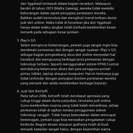
dan Yggdrasil termasuk dalam bagian tersebut. Walaupun
berdiri di tahun 2013 (Malta Gaming), mereka tidak memiliki
kekurangan dalam aspek penyajian permaiann mereka.
Bahkan sudah berevolusi dan mengikuti trend terbaru dunia
judi slot online. Maka tidak di herankan jika slot Yggdrasil
hanya dalam waktu singkat telah berhasil memberikan kesan
menarik pada sebagian besar pemain.
Play'n GO
Selain mengincar kemenangan, pemain juga sangat ingin bisa
menikmati permainan slot dengan sangat nyaman. Play`n GO
sebagai bagian pengembang situs slot online menyadari hal
tersebut dan mengusung berbagai jenis permainan dengan
teknologi terbaru. Seperti menggunakan sistem HTML5 untuk
mendukung kelancaran akses dari para pengguna ponsel
pintar, tablet, laptop ataupun komputer. Hal ini tentunya juga
tidak terhindar dengan penyajian konten permianan mereka
yang menarik dan selalu memberikan berbagai kejutan.
Judi Slot BetSoft
Pada tahun 2006, betsoft telah mendapat apresiasi yang
cukup tinggi dalam dunia perjudian, terutama judi online.
Guna memberikan nuansa yang tidak kalah menariknya, setiap
permainan telah di sajikan melalui penggunaan sistem
teknologi canggih. Tidak hanya kemudahan dalam mencapai
kemenagan, pemain juga bisa merasakan pengalaman cukup
berbeda. Bagian desain ataupun grafisnya telah di buat
menjadi tampilan sangat halus, dengan kejernihan warna